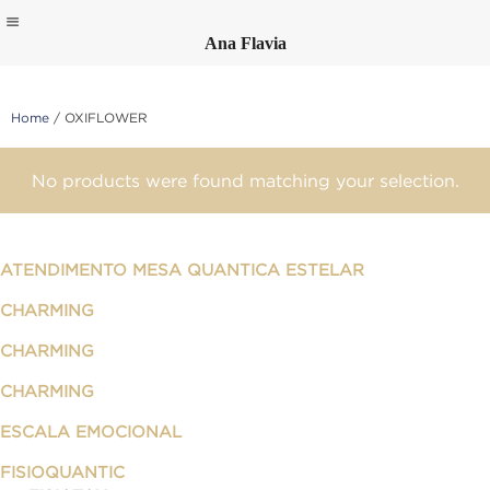
Ana Flavia
Skip
to
content
Home
/ OXIFLOWER
No products were found matching your selection.
ATENDIMENTO MESA QUANTICA ESTELAR
CHARMING
CHARMING
CHARMING
ESCALA EMOCIONAL
FISIOQUANTIC