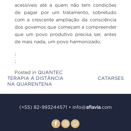
acessíveis até a quem não tem condições
de pagar por um tratamento, sobretudo
com a crescente ampliação da consciência
dos governos que começam a compreender
que um povo produtivo precisa ser, antes
de mais nada, um povo harmonizado.
;
;
Posted in
QUANTEC
TERAPIA Á DISTÂNCIA
CATARSES
Post
NA QUARENTENA
navigation
(+55) 82-993244571
•
info@
aﬂavia
.com