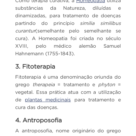
Como terapia curativa, a
Homeopatia
utiliza
substâncias da Natureza, diluídas e
dinamizadas, para tratamento de doenças
partindo do princípio
similia similibus
curantur
(semelhante pelo semelhante se
cura). A Homeopatia foi criada no século
XVIII, pelo médico alemão Samuel
Hahnemann (1755-1843).
3. Fitoterapia
Fitoterapia é uma denominação oriunda do
grego
therapeia
= tratamento e
phyton
=
vegetal. Essa prática atua com a utilização
de
plantas medicinais
para tratamento e
cura das doenças.
4. Antroposofia
A antroposofia, nome originário do grego