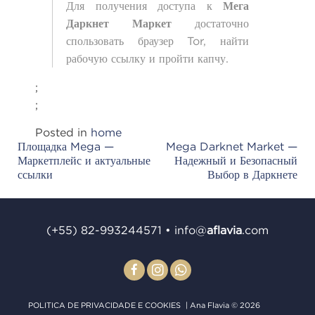
Для получения доступа к
Мега
Даркнет Маркет
достаточно
спользовать браузер Tor, найти
рабочую ссылку и пройти капчу.
;
;
Posted in
home
Площадка Mega —
Mega Darknet Market —
Post
Маркетплейс и актуальные
Надежный и Безопасный
navigation
ссылки
Выбор в Даркнете
(+55) 82-993244571
•
info@
aﬂavia
.com
POLITICA DE PRIVACIDADE E COOKIES
| Ana Flavia © 2026