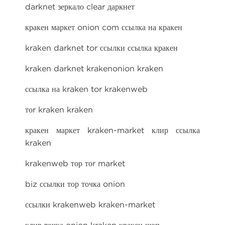
darknet зеркало clear даркнет
кракен маркет onion com ссылка на кракен
kraken darknet tor ссылки ссылка кракен
kraken darknet krakenonion kraken
ссылка на kraken tor krakenweb
тоr kraken kraken
кракен маркет kraken-market клир ссылка
kraken
krakenweb тор тоr market
biz ссылки тор точка onion
ссылки krakenweb kraken-market
клир точка onion kraken кракен шоп