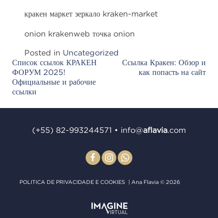
кракен маркет зеркало kraken-market
onion krakenweb точка onion
Posted in
Uncategorized
Список ссылок КРАКЕН
Ссылка Кракен: Обзор и
Post
ФОРУМ 2025!
как попасть на сайт
navigation
Официальные и рабочие
ссылки
(+55) 82-993244571
•
info@
aﬂavia
.com
POLITICA DE PRIVACIDADE E COOKIES
| Ana Flavia © 2026