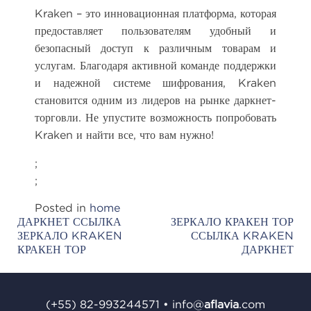
Kraken – это инновационная платформа, которая
предоставляет пользователям удобный и
безопасный доступ к различным товарам и
услугам. Благодаря активной команде поддержки
и надежной системе шифрования, Kraken
становится одним из лидеров на рынке даркнет-
торговли. Не упустите возможность попробовать
Kraken и найти все, что вам нужно!
;
;
Posted in
home
ДАРКНЕТ ССЫЛКА
ЗЕРКАЛО КРАКЕН ТОР
Post
ЗЕРКАЛО KRAKEN
ССЫЛКА KRAKEN
navigation
КРАКЕН ТОР
ДАРКНЕТ
(+55) 82-993244571
•
info@
aﬂavia
.com