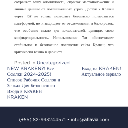
сохраняет вашу анонимность, скрывая местоположение и
личные данные от потенциальных угроз. Доступ к Кракен
через Tor не только позволяет безопасно пользоваться
платформой, но и защищает от отслеживания и блокировок,
что особенно важно для пользователей, ценящих свою
конфиденциальность. Использование Tor обеспечивает
стабильное и безопасное посещение сайта Кракен, что
критически важно в даркнете.
Posted in
Uncategorized
NEW KRAKEN?! Все
Вход на KRAKEN!
Post
Ссылки 2024-2025!
Актуальное зеркало
navigation
Список Рабочих Ссылок и
Зеркал Для Безопасного
Входа в КРАКЕН |
KRAKEN
(+55) 82-993244571
•
info@
aﬂavia
.com