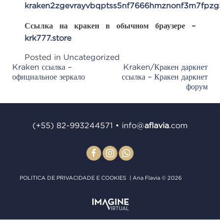
kraken2zgevrayvbqptss5nf7666hmznonf3m7fpzg
Ссылка на кракен в обычном браузере –
krk777.store
Posted in
Uncategorized
Kraken ссылка –
Kraken/Кракен даркнет
Post
официальное зеркало
ссылка – Кракен даркнет
navigation
форум
(+55) 82-993244571
•
info@
aﬂavia
.com
POLITICA DE PRIVACIDADE E COOKIES
| Ana Flavia © 2026