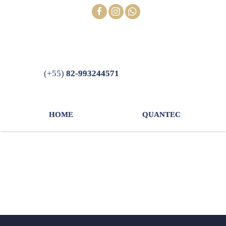
Skip
FOLLOW
to
content
(+55)
82-993244571
HOME
QUANTEC