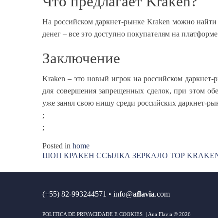
Что предлагает Kraken?
На российском даркнет-рынке Kraken можно найти 
денег – все это доступно покупателям на платформ
Заключение
Kraken – это новый игрок на российском даркнет-р
для совершения запрещенных сделок, при этом обе
уже занял свою нишу среди российских даркнет-ры
;
;
Posted in
home
ШОП КРАКЕН ССЫЛКА ЗЕРКАЛО ТОР KRAKE
Post
navigation
(+55) 82-993244571
•
info@
aﬂavia
.com
POLITICA DE PRIVACIDADE E COOKIES
| Ana Flavia © 2026