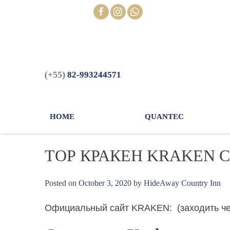
Skip
FOLLOW
to
content
(+55)
82-993244571
HOME
QUANTEC
ТОР КРАКЕН KRAKEN 
Posted on
October 3, 2020
by
HideAway Country Inn
Официальный сайт KRAKEN: (заходить чер