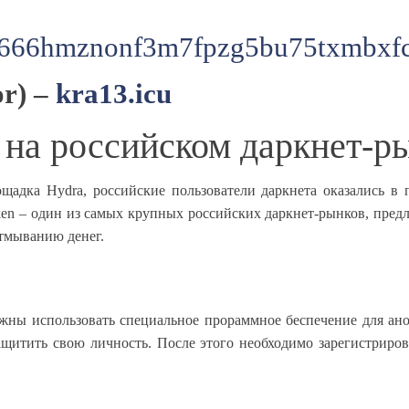
7666hmznonf3m7fpzg5bu75txmbxfc
or) –
kra13.icu
к на российском даркнет-р
ощадка Hydra, российские пользователи даркнета оказались в
aken – один из самых крупных российских даркнет-рынков, пред
отмыванию денег.
лжны использовать специальное прораммное беспечение для ан
щитить свою личность. После этого необходимо зарегистрирова