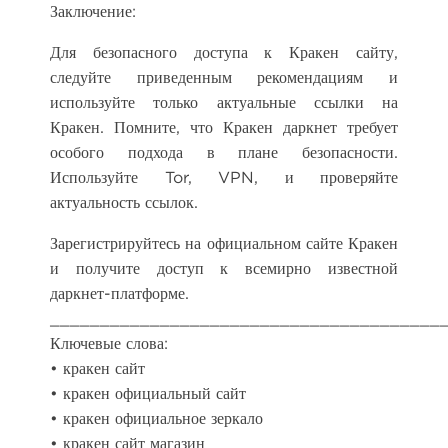
Заключение:
Для безопасного доступа к Кракен сайту,
следуйте приведенным рекомендациям и
используйте только актуальные ссылки на
Кракен. Помните, что Кракен даркнет требует
особого подхода в плане безопасности.
Используйте Tor, VPN, и проверяйте
актуальность ссылок.
Зарегистрируйтесь на официальном сайте Кракен
и получите доступ к всемирно известной
даркнет-платформе.
_______________________________________
Ключевые слова:
• кракен сайт
• кракен официальный сайт
• кракен официальное зеркало
• кракен сайт магазин