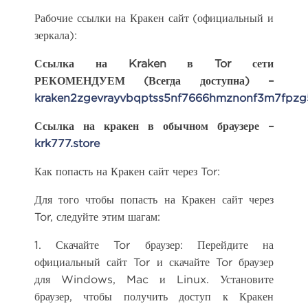
Рабочие ссылки на Кракен сайт (официальный и
зеркала):
Ссылка на Kraken в Tor сети
РЕКОМЕНДУЕМ (Всегда доступна) –
kraken2zgevrayvbqptss5nf7666hmznonf3m7fpzg
Ссылка на кракен в обычном браузере –
krk777.store
Как попасть на Кракен сайт через Tor:
Для того чтобы попасть на Кракен сайт через
Tor, следуйте этим шагам:
1. Скачайте Tor браузер: Перейдите на
официальный сайт Tor и скачайте Tor браузер
для Windows, Mac и Linux. Установите
браузер, чтобы получить доступ к Кракен