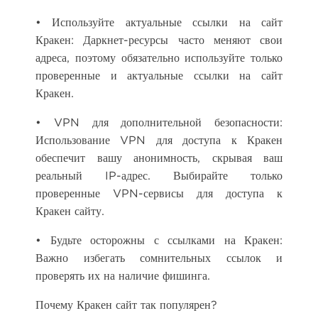
• Используйте актуальные ссылки на сайт
Кракен: Даркнет-ресурсы часто меняют свои
адреса, поэтому обязательно используйте только
проверенные и актуальные ссылки на сайт
Кракен.
• VPN для дополнительной безопасности:
Использование VPN для доступа к Кракен
обеспечит вашу анонимность, скрывая ваш
реальный IP-адрес. Выбирайте только
проверенные VPN-сервисы для доступа к
Кракен сайту.
• Будьте осторожны с ссылками на Кракен:
Важно избегать сомнительных ссылок и
проверять их на наличие фишинга.
Почему Кракен сайт так популярен?