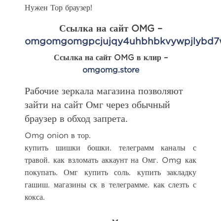
Нужен Тор браузер!
Ссылка на сайт OMG –
omgomgomgpcjujqy4uhbhbkvywpjlybd7w
Ссылка на сайт OMG в клир –
omgomg.store
Рабочие зеркала магазина позволяют
зайти на сайт Омг через обычный
браузер в обход запрета.
Omg onion в тор.
купить шишки бошки. телеграмм каналы с
травой. как взломать аккаунт на Омг. Omg как
покупать. Омг купить соль. купить закладку
гашиш. магазины ск в телеграмме. как слезть с
кокса.