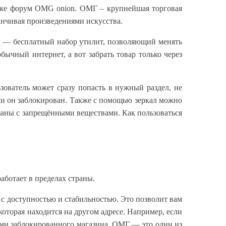
акже форум OMG onion. ОМГ – крупнейшая торговая
канчивая произведениями искусства.
er — бесплатный набор утилит, позволяющий менять
обычный интернет, а вот забрать товар только через
зователь может сразу попасть в нужный раздел, не
ли он заблокирован. Также с помощью зеркал можно
язаны с запрещёнными веществами. Как пользоваться
работает в пределах страны.
 с доступностью и стабильностью. Это позволит вам
которая находится на другом адресе. Например, если
гами заблокированного магазина. ОМГ — это один из