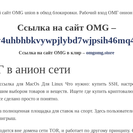
айт OMG union в обход блокировки. Рабочий вход ОМГ онион ч
Ссылка на сайт OMG –
uhbhbkvywpjlybd7wjpsih46mq4
Ссылка на сайт OMG в клир –
omgomg.store
 в анион сети
сылка для MacOs Для Linux Что нужно: купить SSH, настро
шим выбором товаров и веществ. Ищете где купить криптовалю
се сделано просто и понятно.
 а полноценная площадка для ставок на спорт. Здесь пользоват
выигрыш.
ходится вне домена сети TOR, и работает по другому принципу.