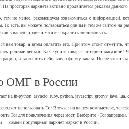
 На просторах даркнета активно продвигается реклама данного р
, тем не менее, рекомендуем ознакомиться с информацией, ко
исы. То есть, вы можете пользоваться одним и тем же сайтом на р
йтов в вашей стране и хотите сохранить анонимность.
я вам товар, а затем оплатить его. При этом стоит отметить, ч
и электронные деньги. Как купить товар в интернет магазине?
страцию, и заполнить небольшую форму заказа. После этого в
о ОМГ в России
 in-python, asyncio, ruby, python, javascript, groovy, java, lua, c
зволяет использовать Tor Browser на вашем компьютере, телефо
роить Tor для подключения через мост. Выберите «Tor запрещен
G — самый популярный даркнет маркет в России.