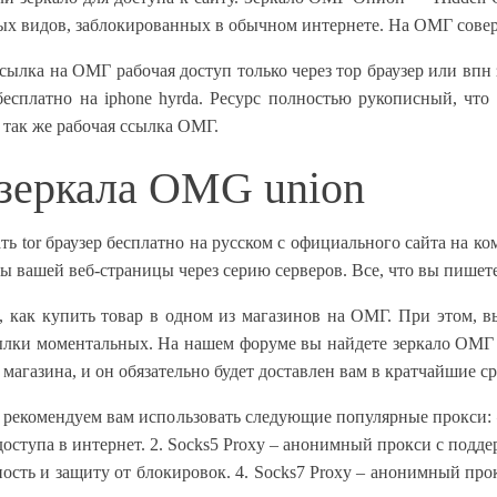
ых видов, заблокированных в обычном интернете. На ОМГ соверш
ылка на ОМГ рабочая доступ только через тор браузер или впн з
бесплатно на iphone hyrda. Ресурс полностью рукописный, чт
 так же рабочая ссылка ОМГ.
 зеркала OMG union
ачать tor браузер бесплатно на русском с официального сайта на
ы вашей веб-страницы через серию серверов. Все, что вы пишете 
как купить товар в одном из магазинов на ОМГ. При этом, вы 
сылки моментальных. На нашем форуме вы найдете зеркало ОМГ
 магазина, и он обязательно будет доставлен вам в кратчайшие с
о рекомендуем вам использовать следующие популярные прокси:
ступа в интернет. 2. Socks5 Proxy – анонимный прокси с поддерж
ость и защиту от блокировок. 4. Socks7 Proxy – анонимный пр