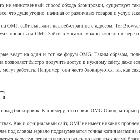
 Это не единственный способ обхода блокировки, существует т
се, что душе угодно: начиная от различных товаров и услуг, за
а ОМГ, сайт выглядит как веб-страница с адресом. Tor Brows
owser попасть на ОМГ. Зайти в магазин можно конечно и через 
орые ведут на один и тот же форум OMG. Таким образом, поль
ла позволяют быстро получить доступ к нужному сайту, даже ес
е могут работать. Например, они часто блокируются, так как св
G
 в обход блокировок. К примеру, это сервис OMG Onion, который 
ойствах. Как и официальный сайт, ОМГ не имеет никаких проблем
ае под словом зеркало подразумевается точная копия магазина, 
ваться услугами зеркала и продолжить пользоваться всеми бла