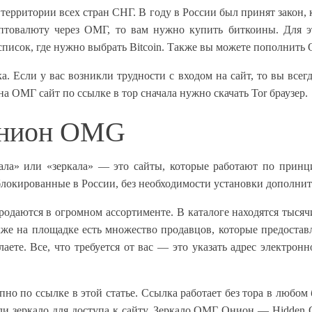
территории всех стран СНГ. В году в России был принят закон,
птовалюту через ОМГ, то вам нужно купить биткоины. Для 
исок, где нужно выбрать Bitcoin. Также вы можете пополнить
 Если у вас возникли трудности с входом на сайт, то вы все
на ОМГ сайт по ссылке в тор сначала нужно скачать Tor браузер.
онион OMG
кала» или «зеркала» — это сайты, которые работают по прин
аблокированные в России, без необходимости установки дополни
одаются в огромном ассортименте. В каталоге находятся тысяч
же на площадке есть множество продавцов, которые предоставл
ете. Все, что требуется от вас — это указать адрес электрон
пно по ссылке в этой статье. Ссылка работает без тора в любом
али зеркало для доступа к сайту. Зеркало ОМГ Онион — Hidde