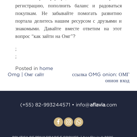
регистрацию, пополнить баланс и радоваться
покупкам. Не забывайте помогать развитию
портала делитесь нашим ресурсом с друзьями и
знакомыми. Давайте вместе ответим на этот
вопрос “как зайти на Омг”?
;
;
Posted in
home
Omg | Омг сайт
ссылка OMG onion: ОМГ
Post
онион вход
navigation
(+55) 82-993244571
•
info@
aﬂavia
.com