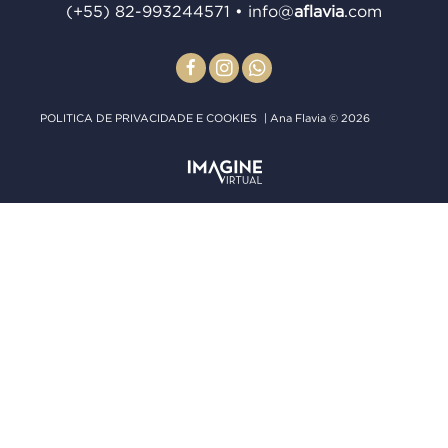
(+55) 82-993244571
•
info@
aﬂavia
.com
POLITICA DE PRIVACIDADE E COOKIES
| Ana Flavia © 2026