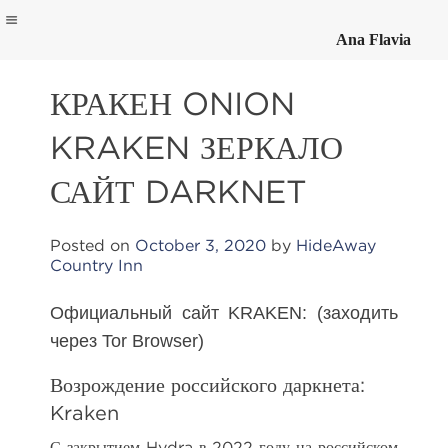
Ana Flavia
Skip
to
КРАКЕН ONION
content
KRAKEN ЗЕРКАЛО
САЙТ DARKNET
Posted on
October 3, 2020
by
HideAway
Country Inn
Официальный сайт KRAKEN: (заходить
через Tor Browser)
Возрождение российского даркнета:
Kraken
С закрытием Hydra в 2022 году на российском