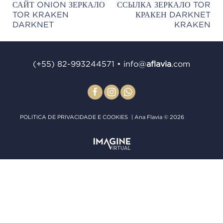
САЙТ ONION ЗЕРКАЛО
ССЫЛКА ЗЕРКАЛО TOR
Post
TOR KRAKEN
КРАКЕН DARKNET
navigation
DARKNET
KRAKEN
(+55) 82-993244571
•
info@
aﬂavia
.com
POLITICA DE PRIVACIDADE E COOKIES
| Ana Flavia © 2026