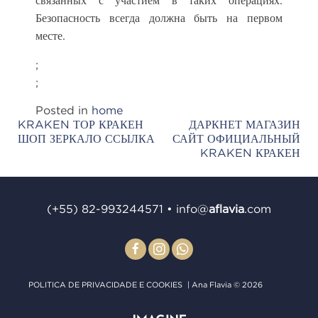
Безопасность всегда должна быть на первом
месте.
;
;
Posted in
home
KRAKEN ТОР КРАКЕН
ДАРКНЕТ МАГАЗИН
Post
ШОП ЗЕРКАЛО ССЫЛКА
САЙТ ОФИЦИАЛЬНЫЙ
navigation
KRAKEN КРАКЕН
(+55) 82-993244571
•
info@
aﬂavia
.com
POLITICA DE PRIVACIDADE E COOKIES
| Ana Flavia © 2026