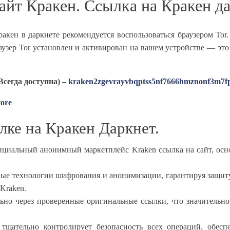
айт Кракен. Ссылка на Кракен да
акен в даркнете рекомендуется воспользоваться браузером Tor
раузер Tor установлен и активирован на вашем устройстве — эт
егда доступна) –
kraken2zgevrayvbqptss5nf7666hmznonf3m7f
tore
лке на Кракен Даркнет.
ициальный анонимный маркетплейс Kraken ссылка на сайт, осно
нные технологии шифрования и анонимизации, гарантируя защи
Kraken.
льно через проверенные оригинальные ссылки, что значительн
) тщательно контролирует безопасность всех операций, обес