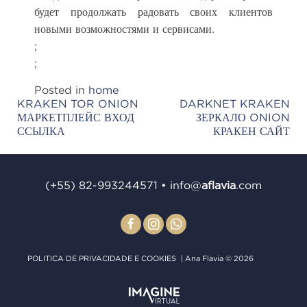
будет продолжать радовать своих клиентов
новыми возможностями и сервисами.
;
;
Posted in
home
KRAKEN TOR ONION
DARKNET KRAKEN
Post
МАРКЕТПЛЕЙС ВХОД
ЗЕРКАЛО ONION
navigation
ССЫЛКА
КРАКЕН САЙТ
(+55) 82-993244571
•
info@
aﬂavia
.com
POLITICA DE PRIVACIDADE E COOKIES
| Ana Flavia © 2026